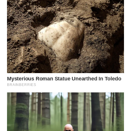
WN
DEPOK
WN
TAPANULI
UTARA
WN
SAMOSIR
WN
PADANG
LAWAS
WN
SUMEDANG
WN