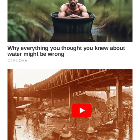
CIANJUR
WN
KEPULAUAN
SERIBU
WN
TANGERANG
WN
BINJAI
WN
CIREBON
WN
INDRAMAYU