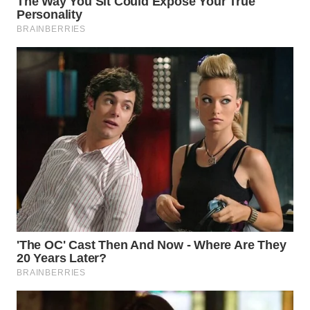
WAHANA
UMKM
WAHANA
SELEB
WAHANA
PERSONA
WAHANA
OTOMOTIF
WAHANA
HEALTH
WAHANA
DESA
WISATA