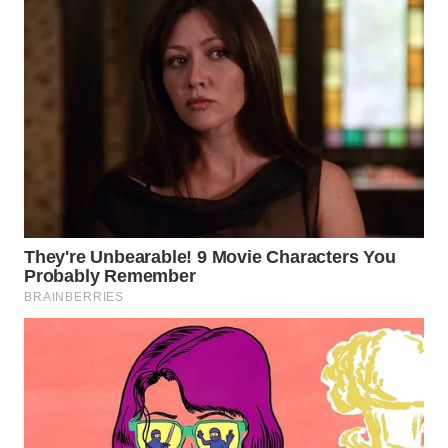
LAPAK
WAHANA
Wahana
Network
KONSUMEN
LISTRIK
MASYARAKAT
KELISTRIKAN
WALINKI
ID
MAWAKA
ID