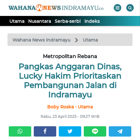
Utama
Nusantara
Serba-serbi
Indeks
WAHANA
Tutup
TV
Wahana News Indramayu
Utama
Metropolitan Rebana
UTAMA
Pangkas Anggaran Dinas,
NUSANTARA
Lucky Hakim Prioritaskan
Pembangunan Jalan di
SERBA-
Indramayu
SERBI
Boby Roska - Utama
Informasi
Rabu, 23 April 2025 - 09:27 WIB
INDEKS
BERITA