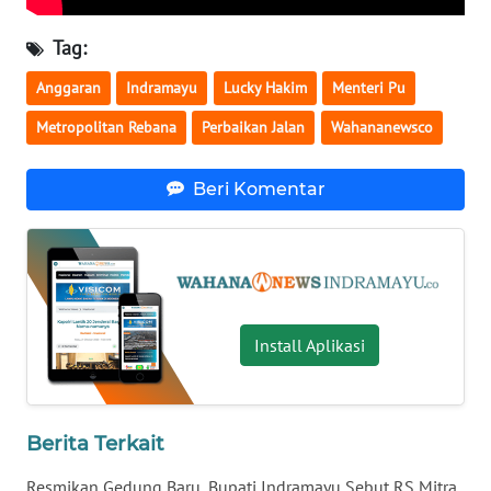
WN
KALSEL
Tag:
Anggaran
Indramayu
Lucky Hakim
Menteri Pu
WN
KALTIM
Metropolitan Rebana
Perbaikan Jalan
Wahananewsco
WN
Beri Komentar
SULSEL
WN
GORONTALO
WN
Install Aplikasi
SULUT
WN
MALUKU
Berita Terkait
Resmikan Gedung Baru, Bupati Indramayu Sebut RS Mitra