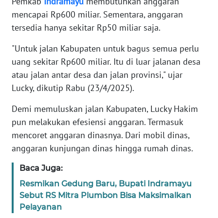
Pemkab
Indramayu
membutuhkan anggaran
WN
mencapai Rp600 miliar. Sementara, anggaran
JAMBI
tersedia hanya sekitar Rp50 miliar saja.
WN
"Untuk jalan Kabupaten untuk bagus semua perlu
SULTRA
uang sekitar Rp600 miliar. Itu di luar jalanan desa
atau jalan antar desa dan jalan provinsi," ujar
WN
Lucky, dikutip Rabu (23/4/2025).
NTB
Demi memuluskan jalan Kabupaten, Lucky Hakim
WN
pun melakukan efesiensi anggaran. Termasuk
SULTENG
mencoret anggaran dinasnya. Dari mobil dinas,
anggaran kunjungan dinas hingga rumah dinas.
WN
SULBAR
Baca Juga:
Resmikan Gedung Baru, Bupati Indramayu
WN
Sebut RS Mitra Plumbon Bisa Maksimalkan
BABEL
Pelayanan