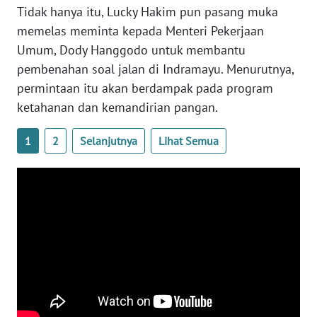
Tidak hanya itu, Lucky Hakim pun pasang muka
WN
JOGJA
memelas meminta kepada Menteri Pekerjaan
Umum, Dody Hanggodo untuk membantu
WN
pembenahan soal jalan di Indramayu. Menurutnya,
JATIM
permintaan itu akan berdampak pada program
ketahanan dan kemandirian pangan.
WN
BALI
1
2
Selanjutnya
Lihat Semua
WN
KALBAR
WN
KALTENG
WN
KALTARA