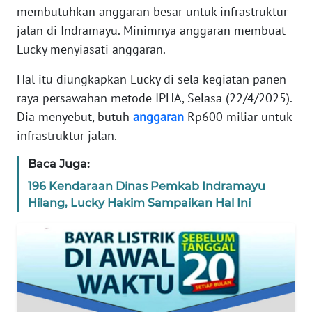
membutuhkan anggaran besar untuk infrastruktur
DISCLAIMER
jalan di Indramayu. Minimnya anggaran membuat
Wahana
Lucky menyiasati anggaran.
News
Regional
Hal itu diungkapkan Lucky di sela kegiatan panen
raya persawahan metode IPHA, Selasa (22/4/2025).
WN
Dia menyebut, butuh
anggaran
Rp600 miliar untuk
SUMUT
infrastruktur jalan.
WN
Baca Juga:
JAKARTA
196 Kendaraan Dinas Pemkab Indramayu
Hilang, Lucky Hakim Sampaikan Hal Ini
WN
JABAR
WN
BANTEN