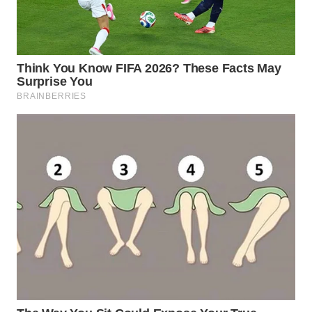
WAHANA
TRAVEL
WAHANA
TV
WAHANANEWS
ID
WAHANANEWS
CO ID
WAHANANEWS
NET
WAHANA
SPORT