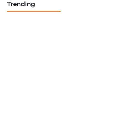
Trending
NEWS
BERAMPU
NEWS
ANUGERAH
NEWS
AKHLAK
ID
PERAPKI
NEWS
SONYA
ASA
NEWS