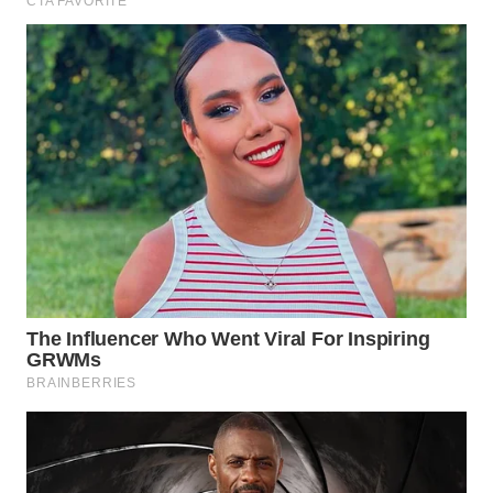
WN
SEMARANG
WN
SOLO
WN
BOROBUDUR
WN
MADURA
WN
SURABAYA
WN
NATUNA