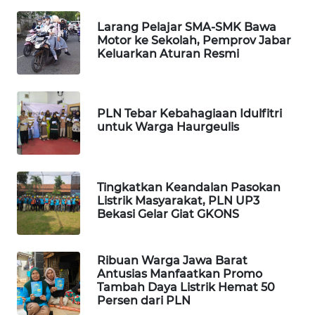
FORWAMKI
Larang Pelajar SMA-SMK Bawa
Motor ke Sekolah, Pemprov Jabar
ALPERKLINAS
Keluarkan Aturan Resmi
FORJASIDA
PLN Tebar Kebahagiaan Idulfitri
TAMBANG
untuk Warga Haurgeulis
NEWS
SITUNGIR
NEWS
Tingkatkan Keandalan Pasokan
Listrik Masyarakat, PLN UP3
Bekasi Gelar Giat GKONS
SIDIKALANG
NEWS
Ribuan Warga Jawa Barat
Antusias Manfaatkan Promo
SIBARAGAS
Tambah Daya Listrik Hemat 50
NEWS
Persen dari PLN