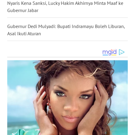
Nyaris Kena Sanksi, Lucky Hakim Akhirnya Minta Maaf ke
Gubernur Jabar
WN
TANJUNG
Gubernur Dedi Mulyadi: Bupati Indramayu Boleh Liburan,
LESUNG
Asal Ikuti Aturan
WN
KARO
WN
SIMALUNGUN
WN
LABUHANBATU
WN
TAPANULI
TENGAH