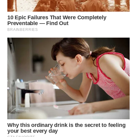
WN
KUNINGAN
WN
MAJALENGKA
WN
SUBANG
WN
SUKABUMI
WN
PURWAKARTA
WN
PRIANGAN
TIMUR