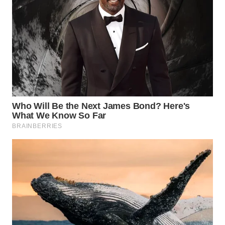
WN
BINTAN
WN
MANDALIKA
WN
LIKUPANG
WN
LABUANBAJO
WN
BORNEO
Wahana
Media
Group