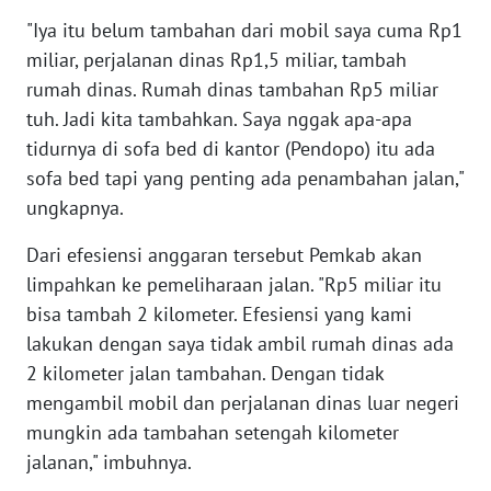
WN
"Iya itu belum tambahan dari mobil saya cuma Rp1
SUMBAR
miliar, perjalanan dinas Rp1,5 miliar, tambah
rumah dinas. Rumah dinas tambahan Rp5 miliar
WN
tuh. Jadi kita tambahkan. Saya nggak apa-apa
SUMSEL
tidurnya di sofa bed di kantor (Pendopo) itu ada
sofa bed tapi yang penting ada penambahan jalan,"
WN
ungkapnya.
BENGKULU
Dari efesiensi anggaran tersebut Pemkab akan
WN
limpahkan ke pemeliharaan jalan. "Rp5 miliar itu
LAMPUNG
bisa tambah 2 kilometer. Efesiensi yang kami
lakukan dengan saya tidak ambil rumah dinas ada
WN
JATENG
2 kilometer jalan tambahan. Dengan tidak
mengambil mobil dan perjalanan dinas luar negeri
WN
mungkin ada tambahan setengah kilometer
NUSANTARA
jalanan," imbuhnya.