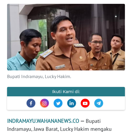
KONTAK
KAMI
INFO
IKLAN
TENTANG
KAMI
Bupati Indramayu, Lucky Hakim.
PEDOMAN
MEDIA
SIBER
Ikuti Kami di:
REDAKSI
INDRAMAYU.WAHANANEWS.CO
—
Bupati
KARIR
Indramayu, Jawa Barat, Lucky Hakim mengaku