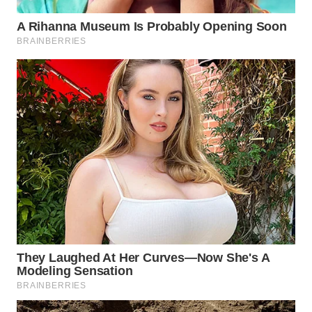
WN DELI
SERDANG
WN
TEBING
TINGGI
WN
PAKPAK
WN
KARAWANG
WN
BEKASI
WN
BOGOR