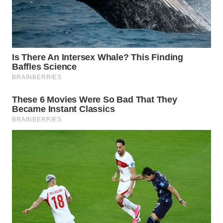
WAHANA
NEWS
WAHANA
TANI
WAHANA
ADVOKAT
WAHANA
INFRASTRUKTUR
WAHANA
KONSUMEN
WAHANA
LISTRIK