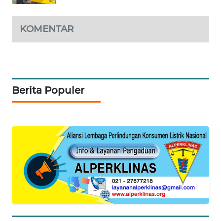
JURNAL
MARITIM
KOMENTAR
HUMBANG
NEWS
GARONGGANG
NEWS
Berita Populer
FISUELRI
ID
ENERGI
NEWS
CILEUNGSI
NEWS
BERKAT