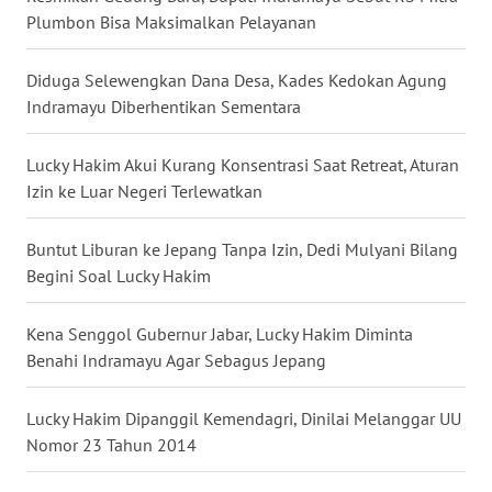
WN
Plumbon Bisa Maksimalkan Pelayanan
MALUT
Diduga Selewengkan Dana Desa, Kades Kedokan Agung
WN
Indramayu Diberhentikan Sementara
DAIRI
Lucky Hakim Akui Kurang Konsentrasi Saat Retreat, Aturan
WN
Izin ke Luar Negeri Terlewatkan
DANAU
TOBA
Buntut Liburan ke Jepang Tanpa Izin, Dedi Mulyani Bilang
WN
Begini Soal Lucky Hakim
NIAS
Kena Senggol Gubernur Jabar, Lucky Hakim Diminta
WN
Benahi Indramayu Agar Sebagus Jepang
LANGKAT
Lucky Hakim Dipanggil Kemendagri, Dinilai Melanggar UU
WN
Nomor 23 Tahun 2014
TAPANULI
SELATAN