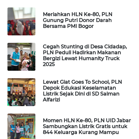
METRO
SIANTAR
Meriahkan HLN Ke-80, PLN
NEWS
Gunung Putri Donor Darah
Bersama PMI Bogor
METRO
MEDAN
Cegah Stunting di Desa Cidadap,
NEWS
PLN Peduli Hadirkan Makanan
Bergizi Lewat Humanity Truck
METRO
2025
JAKARTA
NEWS
Lewat Giat Goes To School, PLN
Depok Edukasi Keselamatan
KRT
Listrik Sejak Dini di SD Salman
Alfarizi
NEWS
KARING
Momen HLN Ke-80, PLN UID Jabar
NEWS
Sambungkan Listrik Gratis untuk
844 Keluarga Kurang Mampu