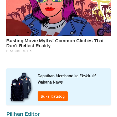
MARTABAT
NET
PLN
WATCH
MKLI
LPKKI
LKKI
Dapatkan Merchandise Eksklusif
Wahana News
KOPEKLIN
Buka Katalog
PORTAL
KONSUMEN
Pilihan Editor