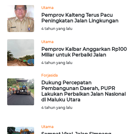
WN
Utama
JOGJA
Pemprov Kalteng Terus Pacu
Peningkatan Jalan Lingkungan
WN
4 tahun yang lalu
JATIM
Utama
WN
Pemprov Kalbar Anggarkan Rp100
Miliar untuk Perbaiki Jalan
BALI
4 tahun yang lalu
WN
Forjasida
KALBAR
Dukung Percepatan
Pembangunan Daerah, PUPR
WN
Lakukan Perbaikan Jalan Nasional
KALTENG
di Maluku Utara
4 tahun yang lalu
WN
KALTARA
Utama