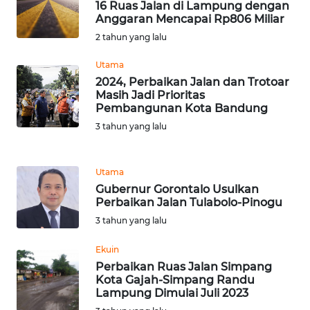
16 Ruas Jalan di Lampung dengan
WN
Anggaran Mencapai Rp806 Miliar
JAMBI
2 tahun yang lalu
Utama
WN
SULTRA
2024, Perbaikan Jalan dan Trotoar
Masih Jadi Prioritas
Pembangunan Kota Bandung
WN
3 tahun yang lalu
NTB
WN
Utama
SULTENG
Gubernur Gorontalo Usulkan
Perbaikan Jalan Tulabolo-Pinogu
WN
3 tahun yang lalu
SULBAR
Ekuin
Perbaikan Ruas Jalan Simpang
WN
Kota Gajah-Simpang Randu
BABEL
Lampung Dimulai Juli 2023