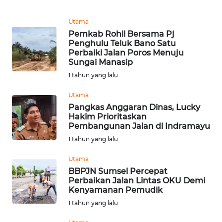
DISCLAIMER
Utama
Wahana
Pemkab Rohil Bersama Pj
News
Penghulu Teluk Bano Satu
Regional
Perbaiki Jalan Poros Menuju
Sungai Manasip
1 tahun yang lalu
WN
SUMUT
Utama
Pangkas Anggaran Dinas, Lucky
WN
Hakim Prioritaskan
JAKARTA
Pembangunan Jalan di Indramayu
1 tahun yang lalu
WN
Utama
JABAR
BBPJN Sumsel Percepat
Perbaikan Jalan Lintas OKU Demi
WN
Kenyamanan Pemudik
BANTEN
1 tahun yang lalu