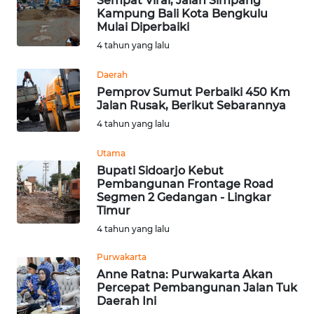
Sempat Viral, Jalan Simpang
WN
Kampung Bali Kota Bengkulu
KALSEL
Mulai Diperbaiki
4 tahun yang lalu
WN
KALTIM
Daerah
Pemprov Sumut Perbaiki 450 Km
Jalan Rusak, Berikut Sebarannya
WN
4 tahun yang lalu
SULSEL
Utama
WN
Bupati Sidoarjo Kebut
GORONTALO
Pembangunan Frontage Road
Segmen 2 Gedangan - Lingkar
Timur
WN
SULUT
4 tahun yang lalu
Purwakarta
WN
Anne Ratna: Purwakarta Akan
MALUKU
Percepat Pembangunan Jalan Tuk
Daerah Ini