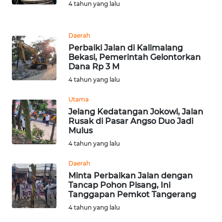
WN
4 tahun yang lalu
MALUT
Daerah
WN
Perbaiki Jalan di Kalimalang
DAIRI
Bekasi, Pemerintah Gelontorkan
Dana Rp 3 M
WN
4 tahun yang lalu
DANAU
TOBA
Utama
Jelang Kedatangan Jokowi, Jalan
Rusak di Pasar Angso Duo Jadi
WN
Mulus
NIAS
4 tahun yang lalu
WN
Daerah
LANGKAT
Minta Perbaikan Jalan dengan
Tancap Pohon Pisang, Ini
Tanggapan Pemkot Tangerang
WN
TAPANULI
4 tahun yang lalu
SELATAN