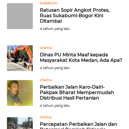
Sukabumi
Ratusan Sopir Angkot Protes,
WN
Ruas Sukabumi-Bogor Kini
TANJUNG
Ditambal
LESUNG
4 tahun yang lalu
WN
KARO
Utama
Dinas PU Minta Maaf kepada
Masyarakat Kota Medan, Ada Apa?
WN
SIMALUNGUN
4 tahun yang lalu
Utama
WN
Perbaikan Jalan Karo-Dairi-
LABUHANBATU
Pakpak Bharat Mempermudah
Distribusi Hasil Pertanian
WN
4 tahun yang lalu
TAPANULI
TENGAH
Utama
Percepatan Perbaikan Jalan dan