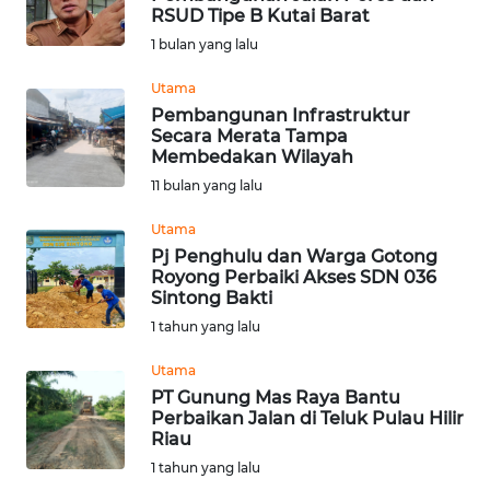
RSUD Tipe B Kutai Barat
KONTAK
1 bulan yang lalu
KAMI
Utama
Pembangunan Infrastruktur
INFO
Secara Merata Tampa
IKLAN
Membedakan Wilayah
11 bulan yang lalu
TENTANG
KAMI
Utama
Pj Penghulu dan Warga Gotong
Royong Perbaiki Akses SDN 036
PEDOMAN
Sintong Bakti
MEDIA
1 tahun yang lalu
SIBER
Utama
REDAKSI
PT Gunung Mas Raya Bantu
Perbaikan Jalan di Teluk Pulau Hilir
Riau
KARIR
1 tahun yang lalu