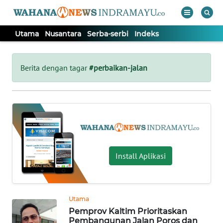
Utama
Nusantara
Serba-serbi
Indeks
WAHANA
Tutup
TV
Berita dengan tagar
#perbaikan-jalan
UTAMA
NUSANTARA
SERBA-
Install Aplikasi
SERBI
Informasi
Utama
INDEKS
Pemprov Kaltim Prioritaskan
BERITA
Pembangunan Jalan Poros dan