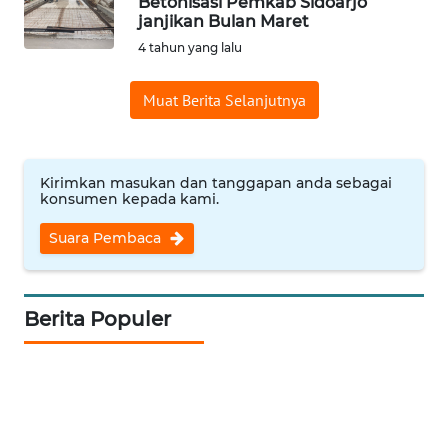
Betonisasi Pemkab Sidoarjo
WN DELI
janjikan Bulan Maret
SERDANG
4 tahun yang lalu
WN
Muat Berita Selanjutnya
TEBING
TINGGI
WN
Kirimkan masukan dan tanggapan anda sebagai
PAKPAK
konsumen kepada kami.
Suara Pembaca
WN
KARAWANG
Berita Populer
WN
BEKASI
WN
BOGOR