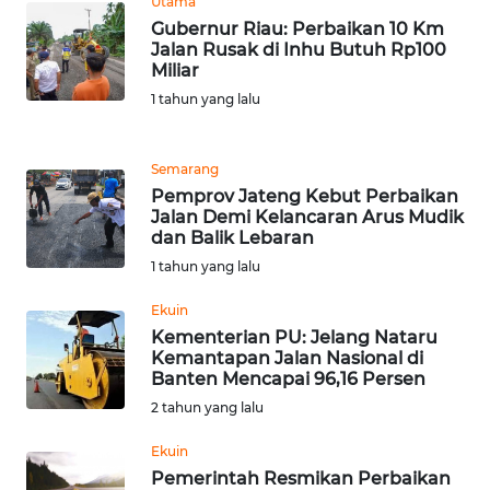
Utama
WN
Gubernur Riau: Perbaikan 10 Km
NTT
Jalan Rusak di Inhu Butuh Rp100
Miliar
WN
1 tahun yang lalu
KEPRI
WN
Semarang
PAPUA
Pemprov Jateng Kebut Perbaikan
Jalan Demi Kelancaran Arus Mudik
dan Balik Lebaran
WN
1 tahun yang lalu
PAPUA
BARAT
Ekuin
Kementerian PU: Jelang Nataru
WN
Kemantapan Jalan Nasional di
RIAU
Banten Mencapai 96,16 Persen
2 tahun yang lalu
WN
Ekuin
SERAMBI
Pemerintah Resmikan Perbaikan